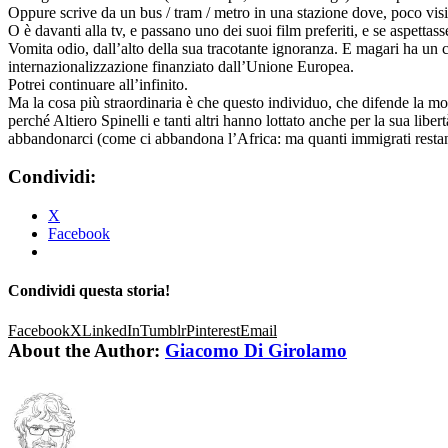
Oppure scrive da un bus / tram / metro in una stazione dove, poco visibi
O è davanti alla tv, e passano uno dei suoi film preferiti, e se aspet
Vomita odio, dall’alto della sua tracotante ignoranza. E magari ha un 
internazionalizzazione finanziato dall’Unione Europea.
Potrei continuare all’infinito.
Ma la cosa più straordinaria è che questo individuo, che difende la mo
perché Altiero Spinelli e tanti altri hanno lottato anche per la sua li
abbandonarci (come ci abbandona l’Africa: ma quanti immigrati restano 
Condividi:
X
Facebook
Condividi questa storia!
Facebook
X
LinkedIn
Tumblr
Pinterest
Email
About the Author:
Giacomo Di Girolamo