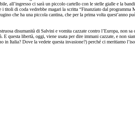
le, all’ingresso ci sarà un piccolo cartello con le stelle gialle e la band
tasse i titoli di coda vedrebbe magari la scritta “Finanziato dal progra
cugino che ha una piccola cantina, che per la prima volta quest’anno pu
struosa disumanità di Salvini e vomita cazzate contro l’Europa, non sa c
bertà. E questa libertà, oggi, viene usata per dire immani cazzate, e non 
in Italia? Dove la vedete questa invasione?) perché ci meritiamo l’isol