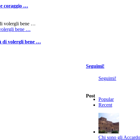
, e coraggio …
i volergli bene …
ià di volergli bene …
Seguimi!
Seguimi!
Post
Popular
Recent
Chi sono gli Accardo,