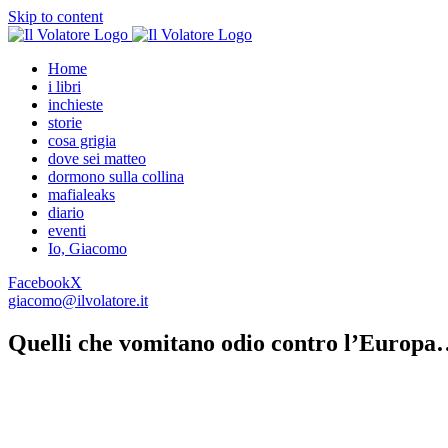
Skip to content
Home
i libri
inchieste
storie
cosa grigia
dove sei matteo
dormono sulla collina
mafialeaks
diario
eventi
Io, Giacomo
Facebook
X
giacomo@ilvolatore.it
Quelli che vomitano odio contro l’Europa