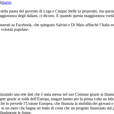
8
|
diario
|
o della paura del governo di Lega e Cinque Stelle (a proposito, ma questa
aggioranza degli italiani, ci dicono. E quando questa maggioranza vorrà 
io, laureati su Facebook, che spingono Salvini e Di Maio affinché l’Italia
a volontà popolare.
izzando una rete dati che è stata messa nel suo Comune grazie ai finanzia
re grazie ai soldi dell’Europa, magari hanno per la prima volta un labora
é lo prevede l’Unione Europea, che finanzia la mobilità dei giovani e dei
 in un mare che bagna un tratto di costa che un progetto finanziato da
 finalmente le fogne.