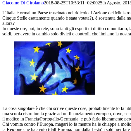
Giacomo Di Girolamo
2018-08-25T10:53:11+02:00
25th Agosto, 201
L’Italia è ormai un Paese trascinato nel ridicolo. L’azione del Ministr
Cinque Stelle esattamente quando è stata votata?), è sostenuta dalla m
allora?
In queste ore, poi, in rete, sono tanti gli esperti di diritto comunitar
soldi, per avere in cambio solo divieti e controlli che limitano la nostr
La cosa singolare è che chi scrive queste cose, probabilmente lo fa util
una scuola ristrutturata grazie ad un finanziamento europeo, dove, semp
il medico in Francia/Portogallo/Germania, e può farlo liberamente perch
Chi vomita contro l’Europa, magari lo fa mentre ha le chiappe a mollo
la Regione che ha avuto (dall’Europa, non dalla Lega) i soldi per fare