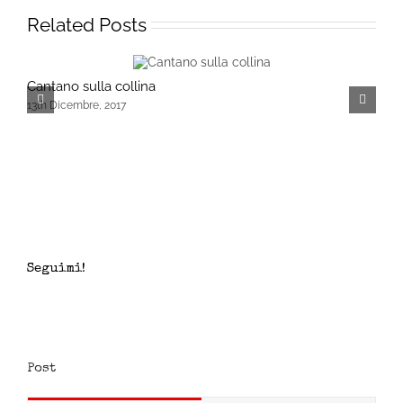
Related Posts
Cantano sulla collina
L
13th Dicembre, 2017
2
Seguimi!
Post