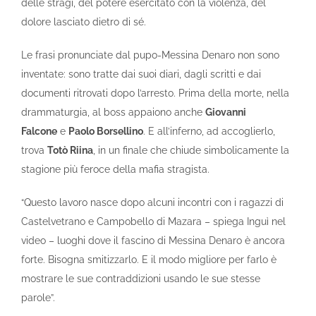
delle stragi, del potere esercitato con la violenza, del
dolore lasciato dietro di sé.
Le frasi pronunciate dal pupo-Messina Denaro non sono
inventate: sono tratte dai suoi diari, dagli scritti e dai
documenti ritrovati dopo l’arresto. Prima della morte, nella
drammaturgia, al boss appaiono anche
Giovanni
Falcone
e
Paolo Borsellino
. E all’inferno, ad accoglierlo,
trova
Totò Riina
, in un finale che chiude simbolicamente la
stagione più feroce della mafia stragista.
“Questo lavoro nasce dopo alcuni incontri con i ragazzi di
Castelvetrano e Campobello di Mazara – spiega Inguì nel
video – luoghi dove il fascino di Messina Denaro è ancora
forte. Bisogna smitizzarlo. E il modo migliore per farlo è
mostrare le sue contraddizioni usando le sue stesse
parole”.