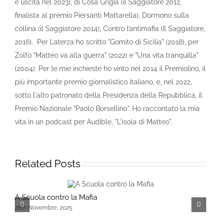
è uscita nel 2023), di Cosa Grigia (il Saggiatore 2012,
finalista al premio Piersanti Mattarella), Dormono sulla
collina (il Saggiatore 2014), Contro l’antimafia (Il Saggiatore,
2016). Per Laterza ho scritto "Gomito di Sicilia" (2018), per
Zolfo "Matteo va alla guerra" (2022) e "Una vita tranquilla"
(2004). Per le mie inchieste ho vinto nel 2014 il Premiolino, il
più importante premio giornalistico italiano, e, nel 2022,
sotto l'alto patronato della Presidenza della Repubblica, il
Premio Nazionale "Paolo Borsellino". Ho raccontato la mia
vita in un podcast per Audible, "L'isola di Matteo".
Related Posts
A Scuola contro la Mafia
C
28th Novembre, 2025
i