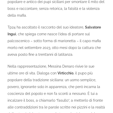
popolare e antico dei pupi siciliani per smontare il mito del
boss e raccontare, senza retorica, la falsità e la violenza
della mafia.
Tp24 ha ascoltato il racconto del suo ideatore,
Salvatore
Inguì
, che spiega come nasce l’idea di portare sul
palcoscenico – sotto forma di marionetta – il capo mafia
morto nel settembre 2023, otto mesi dopo la cattura che
aveva posto fine a trent’anni di latitanza.
Nella rappresentazione, Messina Denaro rivive le sue
ultime ore di vita. Dialoga con
Virticchio
, il pupo più
popolare della tradizione siciliana: un uomo semplice,
povero, ignorante solo in apparenza, che però incarna la
coscienza del popolo e non fa sconti a nessuno. È lui a
incalzare il boss, a chiamarlo “fasullo”, a metterlo di fronte
alle contraddizioni tra le parole scritte nei pizzini e la realtà