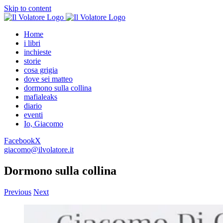
Skip to content
Home
i libri
inchieste
storie
cosa grigia
dove sei matteo
dormono sulla collina
mafialeaks
diario
eventi
Io, Giacomo
Facebook
X
giacomo@ilvolatore.it
Dormono sulla collina
Previous
Next