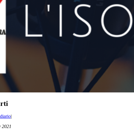
rti
diario
|
e 2021