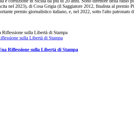
 e corruzione in Sicilia da più di 20 anni. Sono direttore della radio pi
ita nel 2023), di Cosa Grigia (il Saggiatore 2012, finalista al premio Pi
portante premio giornalistico italiano, e, nel 2022, sotto l'alto patrona
flessione sulla Libertà di Stampa
na Riflessione sulla Libertà di Stampa