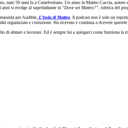
, nato 59 anni fa a Castelvetrano. Un anno fa Matteo Caccia, autore e c
nni si rivolge al superlatitante in “
Dove sei Matteo?”
, rubrica del pr
ismaonda per Audible,
L’isola di Matteo
. Il podcast non è solo un report
tà organizzata e corruzione. Ha ricevuto e continua a ricevere querele
elto di abitare e lavorare. Ed è sempre lui a spiegarci come funziona la m