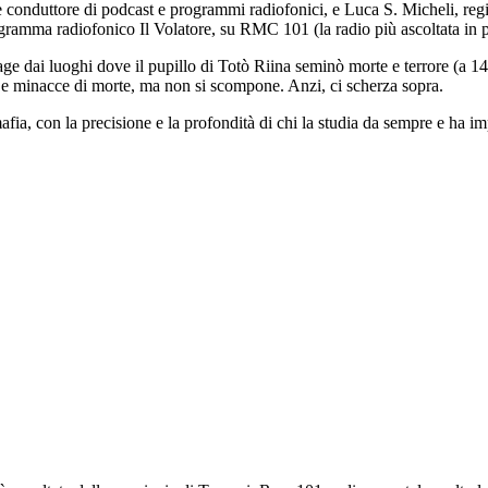
onduttore di podcast e programmi radiofonici, e Luca S. Micheli, regista
ogramma radiofonico Il Volatore, su RMC 101 (la radio più ascoltata in
age dai luoghi dove il pupillo di Totò Riina seminò morte e terrore (a 14 
 e minacce di morte, ma non si scompone. Anzi, ci scherza sopra.
afia, con la precisione e la profondità di chi la studia da sempre e ha i