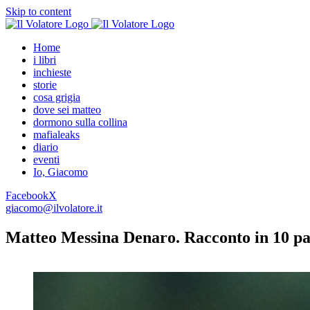
Skip to content
Home
i libri
inchieste
storie
cosa grigia
dove sei matteo
dormono sulla collina
mafialeaks
diario
eventi
Io, Giacomo
Facebook
X
giacomo@ilvolatore.it
Matteo Messina Denaro. Racconto in 10 pa