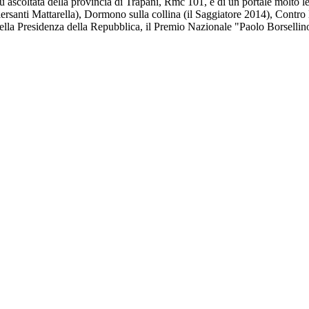
ù ascoltata della provincia di Trapani, Rmc 101, e di un portale molto l
ersanti Mattarella), Dormono sulla collina (il Saggiatore 2014), Contro 
to della Presidenza della Repubblica, il Premio Nazionale "Paolo Borselli