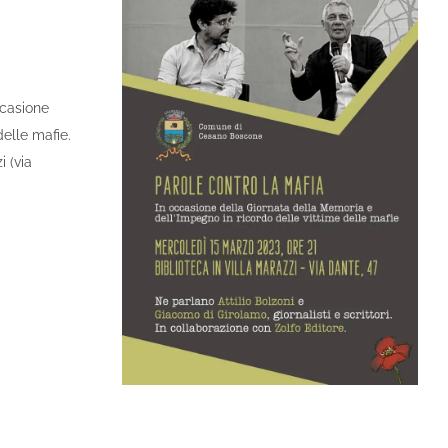
ccasione
elle mafie.
i (via