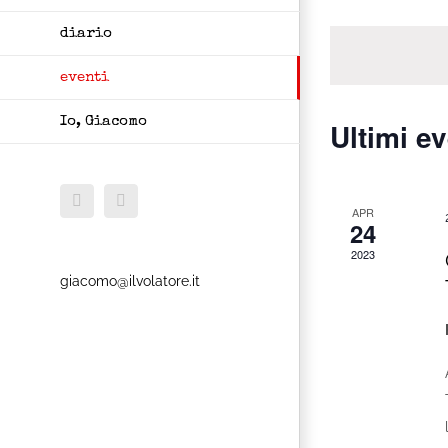
Navigazion
Eventi
diario
per
Parola
eventi
Chiave.
Io, Giacomo
Ultimi ev
Facebook
X
APR
24
2023
giacomo@ilvolatore.it