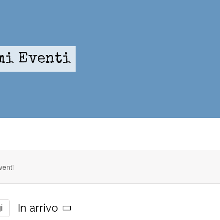
mi Eventi
In arrivo
i