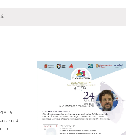
ti.
d'Alì a
ent’anni di
. In