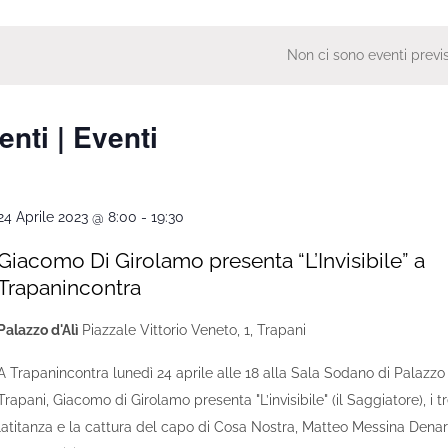
Seleziona
e
la
data.
Non ci sono eventi previs
enti | Eventi
24 Aprile 2023 @ 8:00
-
19:30
Giacomo Di Girolamo presenta “L’Invisibile” a
Trapanincontra
Palazzo d'Alì
Piazzale Vittorio Veneto, 1, Trapani
A Trapanincontra lunedì 24 aprile alle 18 alla Sala Sodano di Palazzo 
Trapani, Giacomo di Girolamo presenta "L’invisibile" (il Saggiatore), i tr
latitanza e la cattura del capo di Cosa Nostra, Matteo Messina Denaro