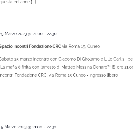
questa edizione
[...]
25 Marzo 2023 @ 21:00
-
22:30
Spazio Incontri Fondazione CRC
via Roma 15, Cuneo
Sabato 25 marzo incontro con Giacomo Di Girolamo e Lillo Garlisi per
“La mafia è finita con l’arresto di Matteo Messina Denaro?” ⏰ ore 21.
Incontri Fondazione CRC, via Roma 15 Cuneo ▪ ingresso libero
15 Marzo 2023 @ 21:00
-
22:30