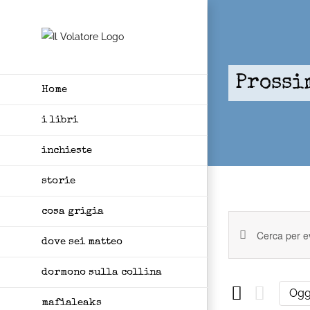
Skip
to
content
Prossi
Home
i libri
inchieste
storie
cosa grigia
Eventi
dove sei matteo
Inserisci
Ricerca
Parola
dormono sulla collina
e
Chiave.
Ogg
viste
Cerca
mafialeaks