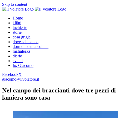
Skip to content
Home
i libri
inchieste
storie
cosa grigia
dove sei matteo
dormono sulla collina
mafialeaks
diario
eventi
Io, Giacomo
Facebook
X
giacomo@ilvolatore.it
Nel campo dei braccianti dove tre pezzi di
lamiera sono casa