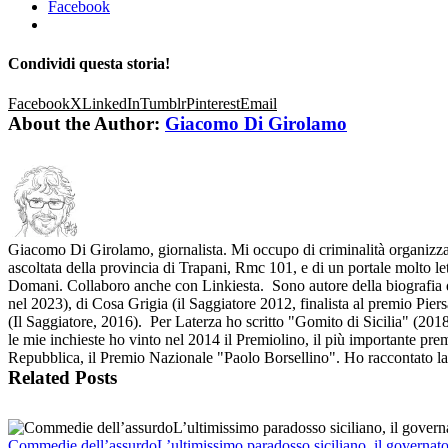
Facebook
Condividi questa storia!
Facebook
X
LinkedIn
Tumblr
Pinterest
Email
About the Author:
Giacomo Di Girolamo
Giacomo Di Girolamo, giornalista. Mi occupo di criminalità organizzata
ascoltata della provincia di Trapani, Rmc 101, e di un portale molto let
Domani. Collaboro anche con Linkiesta. Sono autore della biografia d
nel 2023), di Cosa Grigia (il Saggiatore 2012, finalista al premio Pier
(Il Saggiatore, 2016). Per Laterza ho scritto "Gomito di Sicilia" (201
le mie inchieste ho vinto nel 2014 il Premiolino, il più importante premi
Repubblica, il Premio Nazionale "Paolo Borsellino". Ho raccontato la 
Related Posts
Commedie dell’assurdoL’ultimissimo paradosso siciliano, il governat