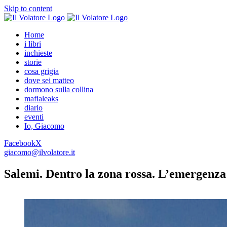
Skip to content
Home
i libri
inchieste
storie
cosa grigia
dove sei matteo
dormono sulla collina
mafialeaks
diario
eventi
Io, Giacomo
Facebook
X
giacomo@ilvolatore.it
Salemi. Dentro la zona rossa. L’emergenza 