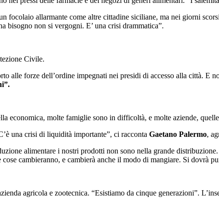
o nei pressi delle farmacie e dei negozi di generi alimentari. “I sale
un focolaio allarmante come altre cittadine siciliane, ma nei giorni scors
ha bisogno non si vergogni. E’ una crisi drammatica”.
otezione Civile.
o alle forze dell’ordine impegnati nei presidi di accesso alla città. E n
ni”.
ella economica, molte famiglie sono in difficoltà, e molte aziende, quelle
’è una crisi di liquidità importante”, ci racconta
Gaetano Palermo
, ag
duzione alimentare i nostri prodotti non sono nella grande distribuzio
olte cose cambieranno, e cambierà anche il modo di mangiare. Si dovrà punt
’azienda agricola e zootecnica. “Esistiamo da cinque generazioni”. L’ins