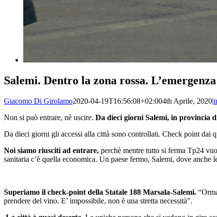
Salemi. Dentro la zona rossa. L’emergenza 
Giacomo Di Girolamo
2020-04-19T16:56:08+02:00
4th Aprile, 2020
|
i
Non si può entrare, nè uscire.
Da dieci giorni Salemi, in provincia d
Da dieci giorni gli accessi alla città sono controllati. Check point dai 
Noi siamo riusciti ad entrare,
perchè mentre tutto si ferma Tp24 vuol
sanitaria c’è quella economica. Un paese fermo, Salemi, dove anche le
Superiamo il check-point della Statale 188 Marsala-Salemi.
“Ormai
prendere del vino. E’ impossibile, non è una stretta necessità”.