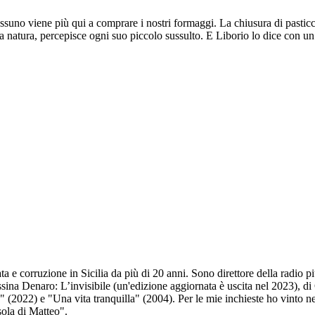
ssuno viene più qui a comprare i nostri formaggi. La chiusura di pasticce
 natura, percepisce ogni suo piccolo sussulto. E Liborio lo dice con u
e corruzione in Sicilia da più di 20 anni. Sono direttore della radio pi
na Denaro: L’invisibile (un'edizione aggiornata è uscita nel 2023), di C
" (2022) e "Una vita tranquilla" (2004). Per le mie inchieste ho vinto ne
sola di Matteo".