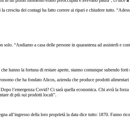
mitani in un primo momento erano preoccupati e avevano paura”, ci dice
i
i la crescita dei contagi ha fatto correre ai ripari e chiudere tutto. “Ad
on solo. “Andiamo a casa delle persone in quarantena ad assisterli e con
 che hanno la fortuna di restare aperte, stanno comunque subendo forti ca
ronomo che ha fondato Alicos, azienda che produce prodotti alimentari de
ne. Dopo l’emergenza Covid? Ci sarà quella economica. Chi avrà la forza
are di più sui prodotti locali”.
egna all’ingresso della loro proprietà la data dice tutto: 1870. Fanno r