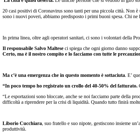
La città è quasi deserta.
Le uniche persone che si vedono in giro son
20 casi positivi di Coronavirus sono tanti per una piccola città. Non è 
sono i nuovi poveri, abbiamo predisposto i primi buoni spesa. Chi ne 
In prima linea, oltre agli operatori sanitari, ci sono i volontari della Pr
Il responsabile Salvo Maltese
ci spiega che ogni giorno danno support
Certo, ma è il nostro compito e lo facciamo con tutte le precauzio
Ma c’è una emergenza che in questo momento è sottaciuta
. E’ qu
“In poco tempo ho registrato un crollo del 40-50% del fatturato.
C
“Le esportazioni sono bloccate, anche se noi facciamo parte della pro
difficoltà a riprendere per la crisi di liquidità. Quando tutto finirà m
Liborio Cucchiara
, suo fratello e suo nipote, gestiscono insieme un
produttività.