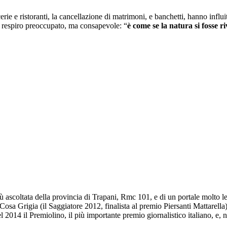
rie e ristoranti, la cancellazione di matrimoni, e banchetti, hanno infl
n respiro preoccupato, ma consapevole: “
è come se la natura si fosse r
ù ascoltata della provincia di Trapani, Rmc 101, e di un portale molto l
osa Grigia (il Saggiatore 2012, finalista al premio Piersanti Mattarella
l 2014 il Premiolino, il più importante premio giornalistico italiano, e,