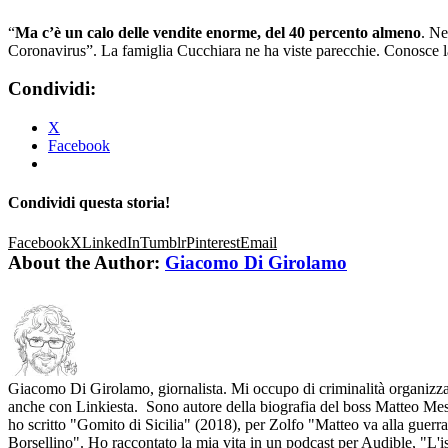
“
Ma c’è un calo delle vendite enorme, del 40 percento almeno
. Ne
Coronavirus”. La famiglia Cucchiara ne ha viste parecchie. Conosce la
Condividi:
X
Facebook
Condividi questa storia!
Facebook
X
LinkedIn
Tumblr
Pinterest
Email
About the Author:
Giacomo Di Girolamo
Giacomo Di Girolamo, giornalista. Mi occupo di criminalità organizzata 
anche con Linkiesta. Sono autore della biografia del boss Matteo Messi
ho scritto "Gomito di Sicilia" (2018), per Zolfo "Matteo va alla guerra
Borsellino". Ho raccontato la mia vita in un podcast per Audible, "L'i