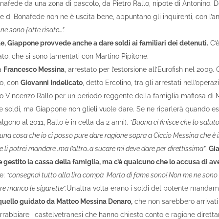
afede da una zona di pascolo, da Pietro Rallo, nipote di Antonino. 
e di Bonafede non ne è uscita bene, appuntano gli inquirenti, con l’a
ne sono fatte risate…”.
, Giappone provvede anche a dare soldi ai familiari dei detenuti.
C’è
to, che si sono lamentati con Martino Pipitone.
 a
Francesco Messina
, arrestato per l’estorsione all’Eurofish nel 2009
co, con
Giovanni Indelicato
, detto Ercolino, tra gli arrestati nell’oper
ito Vincenzo Rallo per un periodo reggente della famiglia mafiosa di 
e soldi, ma Giappone non glieli vuole dare. Se ne riparlerà quando es
salgono al 2011, Rallo è in cella da 2 anni).
“Buona ci finisce che lo salut
una cosa che io ci posso pure dare ragione sopra a Ciccio Messina che è 
 li potrei mandare..ma l’altro…a sucare mi deve dare per direttissima”
.
Gi
gestito la cassa della famiglia, ma c’è qualcuno che lo accusa di av
de:
“consegnai tutto alla lira compà. Morto di fame sono! Non me ne sono 
e manco le sigarette
”.Un’altra volta erano i soldi del potente manda
quello guidato da Matteo Messina Denaro,
che non sarebbero arrivati
arrabbiare i castelvetranesi che hanno chiesto conto e ragione diret