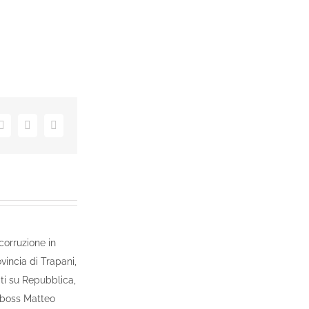
dIn
Tumblr
Pinterest
Email
corruzione in
ovincia di Trapani,
iti su Repubblica,
l boss Matteo