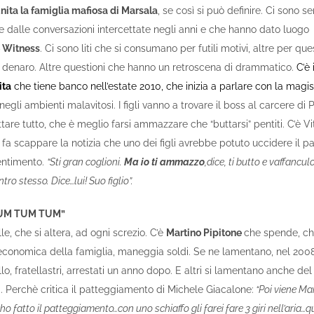
nita la famiglia mafiosa di Marsala
, se così si può definire. Ci sono s
 dalle conversazioni intercettate negli anni e che hanno dato luogo
 Witness
. Ci sono liti che si consumano per futili motivi, altre per que
er denaro. Altre questioni che hanno un retroscena di drammatico.
C’è 
ita
che tiene banco nell’estate 2010, che inizia a parlare con la magis
 negli ambienti malavitosi. I figli vanno a trovare il boss al carcere di
attare tutto, che è meglio farsi ammazzare che “buttarsi” pentiti. C’è V
 fa scappare la notizia che uno dei figli avrebbe potuto uccidere il p
entimento.
“Sti gran coglioni.
Ma io ti ammazzo
,dice, ti butto e vaffancul
ro stesso. Dice…lui! Suo figlio”.
TUM TUM TUM”
le, che si altera, ad ogni screzio. C’è
Martino Pipitone
che spende, ch
 economica della famiglia, maneggia soldi. Se ne lamentano, nel 200
lo, fratellastri, arrestati un anno dopo. E altri si lamentano anche del
. Perchè critica il patteggiamento di Michele Giacalone:
“Poi viene Ma
ho fatto il patteggiamento…con uno schiaffo gli farei fare 3 giri nell’aria