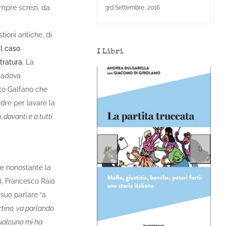
empre screzi, da
3rd Settembre, 2016
stioni antiche, di
il caso
I Libri
tratura.
La
 Padova
ito Galfano che
adre per lavare la
o…davanti e a tutti
e nonostante la
8, Francesco Raia
 suo parlare “a
rtino, va parlando
…qualcuno mi ha