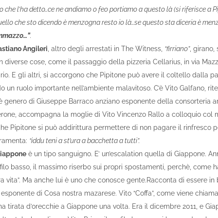
o che l’ha detto…ce ne andiamo o feo portiamo a questo là (si riferisce a P
uello che sto dicendo è menzogna resto io là…se questo sta diceria è me
ammazzo…”
.
stiano Angileri
, altro degli arrestati in The Witness,
“firriano”
, girano,
n diverse cose, come il passaggio della pizzeria Cellarius, in via Mazz
rio. E gli altri, si accorgono che Pipitone può avere il coltello dalla p
un ruolo importante nell’ambiente malavitoso. C’è Vito Galfano, rite
(è genero di Giuseppe Barraco anziano esponente della consorteria a
erone, accompagna la moglie di Vito Vincenzo Rallo a colloquio col m
 che Pipitone si può addirittura permettere di non pagare il rinfresco p
rramenta:
“iddu teni a st’ura a bacchetta a tutti”.
Giappone
è un tipo sanguigno. E’ un’escalation quella di Giappone. Ann
lo basso, il massimo riserbo sui propri spostamenti, perchè, come ha
a vita”. Ma anche lui è uno che conosce gente.Racconta di essere in 
 esponente di Cosa nostra mazarese. Vito “Coffa”, come viene chiama
na tirata d’orecchie a Giappone una volta. Era il dicembre 2011, e G