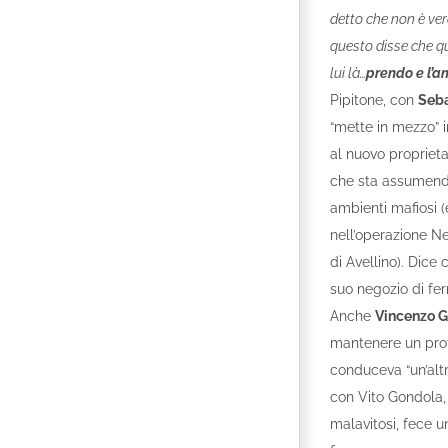
detto che non è ver
questo disse che q
lui là…
prendo e l’
Pipitone, con
Seba
“mette in mezzo” i
al nuovo proprieta
che sta assumendo 
ambienti mafiosi 
nell’operazione N
di Avellino). Dice
suo negozio di fe
Anche
Vincenzo 
mantenere un profi
conduceva “un’altr
con Vito Gondola,
malavitosi, fece u