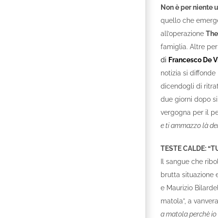
Non è per niente u
quello che emerge
all’operazione
The
famiglia. Altre p
di
Francesco De V
notizia si diffonde
dicendogli di ritr
due giorni dopo si
vergogna per il p
e ti ammazzo là dent
TESTE CALDE: “
Il sangue che ribol
brutta situazione
e Maurizio Bilardel
matola”, a vanvera
a matola perchè io 