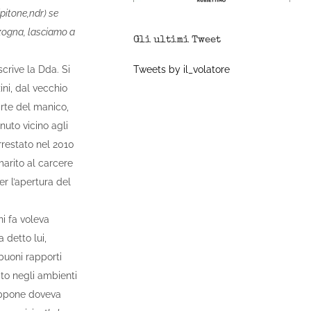
ipitone,ndr) se
nzogna, lasciamo a
Gli ultimi Tweet
Tweets by il_volatore
 scrive la Dda. Si
ini, dal vecchio
arte del manico,
nuto vicino agli
rrestato nel 2010
arito al carcere
er l’apertura del
i fa voleva
 detto lui,
buoni rapporti
to negli ambienti
iappone doveva