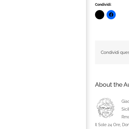
Condividi:
Condividi ques
About the A
Giac
Sici
Rmc 
Il Sole 24 Ore, D