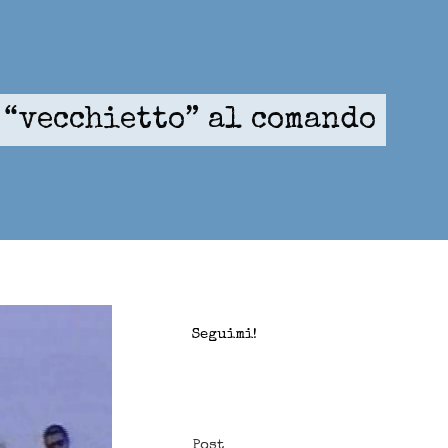
l “vecchietto” al comando
Seguimi!
Post