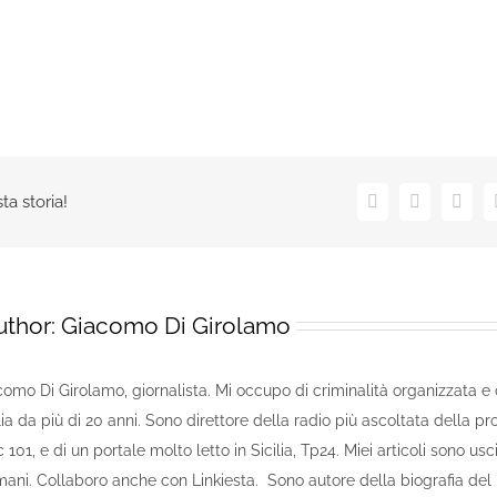
ta storia!
Facebook
X
Linke
uthor:
Giacomo Di Girolamo
omo Di Girolamo, giornalista. Mi occupo di criminalità organizzata e 
lia da più di 20 anni. Sono direttore della radio più ascoltata della pr
101, e di un portale molto letto in Sicilia, Tp24. Miei articoli sono usc
omani. Collaboro anche con Linkiesta. Sono autore della biografia de