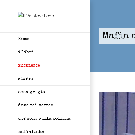
Skip
to
content
Mafia a
Home
i libri
inchieste
storie
cosa grigia
dove sei matteo
dormono sulla collina
mafialeaks