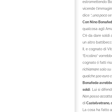
estromettendo Bon
vicende l’immagin
dice
“…una poco se 
Con Nino Bonafede
qualcosa agli Ama
C’è da dare soldi
un altro battibec
II, e cognato di V
“Ercolino” vorrebb
cognato (i fatti ri
richiamare solo su 
qualche 500 euro ce
Bonafede avrebbe 
sold
i. Lui si difen
Non posso accattar
di
Castelvetrano, 
La cosa ha fatto 