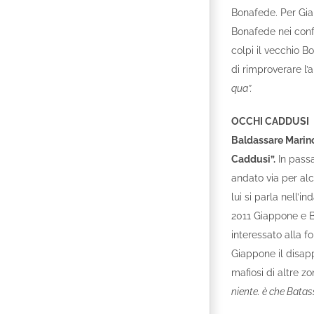
Bonafede. Per Gia
Bonafede nei confr
colpi il vecchio B
di rimproverare l’
qua”.
OCCHI CADDUSI
Baldassare Marin
Caddusi”.
In passa
andato via per alc
lui si parla nell’i
2011 Giappone e Bo
interessato alla f
Giappone il disap
mafiosi di altre z
niente. è che Batas