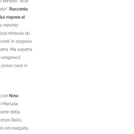
 servizio. “
Io la
ato”
.
Racconta
ui rispose al
a..minchia
a pi miraculu du
 conti in sospeso
detta. Ma aspetta
 vengono li
o preso case in
o con
Nino
i Marsala,
pone della
cenzo Rallo,
llo ed eseguita,