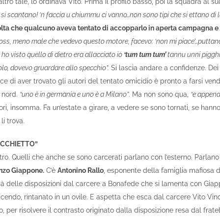
tro tale, lo ordinava Vito. Prima il profilo basso, poi la squadra al suo
si scantano! ‘n faccia u chiummu ci vanno…non sono tipi che si ettano di l
olta che qualcuno aveva tentato di accopparlo in aperta campagna e l
oss, meno male che vedevo questo motore, facevo: ‘non mi piace’…puttan
o visto quello di dietro era allacciato io
‘tum tum tum’
tannu unni pigghi
olo, dovevo gruardare allo specchio”.
Si lascia andare a confidenze. Dei
e di aver trovato gli autori del tentato omicidio è pronto a farsi ven
 nord.
“uno è in germania e uno è a Milano”
. Ma non sono qua,
“e appena
fuori, insomma. Fa un’estate a girare, a vedere se sono tornati, se hann
li trova.
VECCHIETTO”
tro. Quelli che anche se sono carcerati parlano con l’esterno. Parlan
nzo Giappone.
C’è
Antonino Rallo
, esponente della famiglia mafiosa d
à delle disposizioni dal carcere a Bonafede che si lamenta con Giap
acendo, rintanato in un ovile. E aspetta che esca dal carcere Vito Vin
o, per risolvere il contrasto originato dalla disposizione resa dal frate