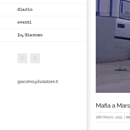
diario
eventi
Io, Giacomo
Facebook
X
giacomo@ilvolatore.it
Mafia a Marsa
18th Marzo, 2015
|
in