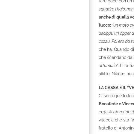
fare pace con un al
squadra l’haio…non 
anche di quella v
fuoco:
“un moto cr
ascippu un appena h
cazzu. Poi ero da s
che ha. Quando dic
che scendano dal
attumulio
”. Li fa 
affitto. Niente, non 
LA CASSA E IL “
Ci sono quelli den
Bonafede e Vince
ergastolano che d
vitaccia che sta f
fratello di Antonin