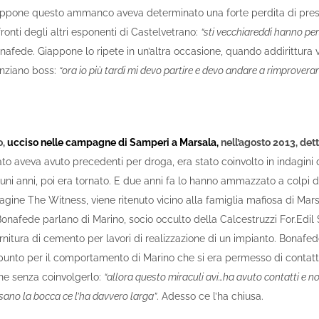
ppone questo ammanco aveva determinato una forte perdita di prest
onti degli altri esponenti di Castelvetrano:
“sti vecchiareddi hanno per
onafede. Giappone lo ripete in un’altra occasione, quando addirittura 
anziano boss:
“ora io più tardi mi devo partire e devo andare a rimproverar
o,
ucciso nelle campagne di Samperi a Marsala,
nell’agosto 2013, det
to aveva avuto precedenti per droga, era stato coinvolto in indagini d
uni anni, poi era tornato. E due anni fa lo hanno ammazzato a colpi di
ndagine The Witness, viene ritenuto vicino alla famiglia mafiosa di Mars
nafede parlano di Marino, socio occulto della Calcestruzzi For.Edil 
ornitura di cemento per lavori di realizzazione di un impianto. Bonaf
punto per il comportamento di Marino che si era permesso di contat
one senza coinvolgerlo:
“allora questo miraculi avi…ha avuto contatti e n
sano la bocca ce l’ha davvero larga”
. Adesso ce l’ha chiusa.