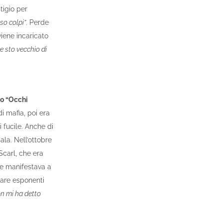
igio per
so colpi”
. Perde
viene incaricato
e sto vecchio di
to “Occhi
i mafia, poi era
 fucile. Anche di
ala. Nell’ottobre
Scarl, che era
ede manifestava a
tare esponenti
on mi ha detto