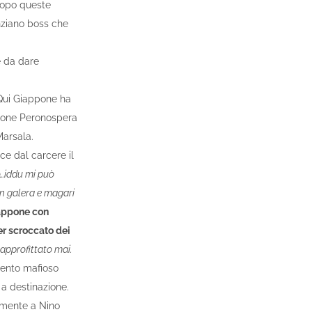
Dopo queste
nziano boss che
 da dare
. Qui Giappone ha
azione Peronospera
Marsala.
ce dal carcere il
o…iddu mi può
in galera e magari
appone con
er scroccato dei
approfittato mai.
mento mafioso
 a destinazione.
tamente a Nino