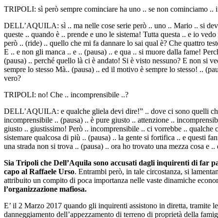
TRIPOLI: sì però sempre cominciare ha uno .. se non cominciamo .. in
DELL’AQUILA: sì .. ma nelle cose serie però .. uno .. Mario .. si deve
queste .. quando è .. prende e uno le sistema! Tutta questa .. e io vedo 
però .. (ride) .. quello che mi fa dannare lo sai qual è? Che quattro tes
E .. e non gli manca .. e .. (pausa) .. e qua .. si muore dalla fame! Per
(pausa) .. perché quello là ci è andato! Si è visto nessuno? E non si v
sempre lo stesso Mà.. (pausa) .. ed il motivo è sempre lo stesso! .. (pau
vero?
TRIPOLI: no! Che .. incomprensibile ..?
DELL’AQUILA: e qualche gliela devi dire!” .. dove ci sono quelli che
incomprensibile .. (pausa) .. è pure giusto .. attenzione .. incomprensibi
giusto .. giustissimo! Però .. incomprensibile .. ci vorrebbe .. qualche c
sistemare qualcosa di più .. (pausa) .. la gente si fortifica .. e questi fan
una strada non si trova .. (pausa) .. ora ho trovato una mezza cosa e .
Sia Tripoli che Dell’Aquila sono accusati dagli inquirenti di far 
capo al Raffaele Urso
. Entrambi però, in tale circostanza, si lamenta
attribuito un compito di poca importanza nelle vaste dinamiche econ
l’organizzazione mafiosa.
E’ il 2 Marzo 2017 quando gli inquirenti assistono in diretta, tramite le
danneggiamento dell’appezzamento di terreno di proprietà della fa