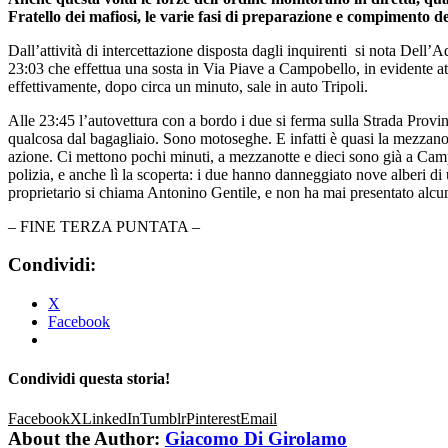
Fratello dei mafiosi, le varie fasi di preparazione e compimento 
Dall’attività di intercettazione disposta dagli inquirenti si nota Dell’Aq
23:03 che effettua una sosta in Via Piave a Campobello, in evidente at
effettivamente, dopo circa un minuto, sale in auto Tripoli.
Alle 23:45 l’autovettura con a bordo i due si ferma sulla Strada Provi
qualcosa dal bagagliaio. Sono motoseghe. E infatti è quasi la mezzano
azione. Ci mettono pochi minuti, a mezzanotte e dieci sono già a Cam
polizia, e anche lì la scoperta: i due hanno danneggiato nove alberi di u
proprietario si chiama Antonino Gentile, e non ha mai presentato alc
– FINE TERZA PUNTATA –
Condividi:
X
Facebook
Condividi questa storia!
Facebook
X
LinkedIn
Tumblr
Pinterest
Email
About the Author:
Giacomo Di Girolamo