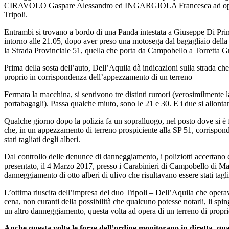
CIRAVOLO Gaspare Alessandro ed INGARGIOLA Francesca ad oper
Tripoli.
Entrambi si trovano a bordo di una Panda intestata a Giuseppe Di Pri
intorno alle 21.05, dopo aver preso una motosega dal bagagliaio della
la Strada Provinciale 51, quella che porta da Campobello a Torretta Gr
Prima della sosta dell’auto, Dell’Aquila dà indicazioni sulla strada c
proprio in corrispondenza dell’appezzamento di un terreno
Fermata la macchina, si sentivono tre distinti rumori (verosimilmente la
portabagagli). Passa qualche miuto, sono le 21 e 30. E i due si allont
Qualche giorno dopo la polizia fa un sopralluogo, nel posto dove si è
che, in un appezzamento di terreno prospiciente alla SP 51, corrispond
stati tagliati degli alberi.
Dal controllo delle denunce di danneggiamento, i poliziotti accertano
presentato, il 4 Marzo 2017, presso i Carabinieri di Campobello di M
danneggiamento di otto alberi di ulivo che risultavano essere stati tagli
L’ottima riuscita dell’impresa del duo Tripoli – Dell’Aquila che oper
cena, non curanti della possibilità che qualcuno potesse notarli, li spi
un altro danneggiamento, questa volta ad opera di un terreno di propr
Anche questa volta le forze dell’ordine monitorano in diretta, q