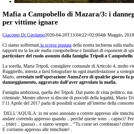
Mafia a Campobello di Mazara/3: i danneg
per vittime ignare
Giacomo Di Girolamo
2020-04-20T13:04:22+02:00
4th Maggio, 2018
Ci siamo soffermati
la scorsa puntata
della nostra inchiesta sulla maf
rapporti tra la locale mafia compobellese e familiari di esponenti di spi
particolare del ruolo assunto dalla famiglia Tripoli a Campobello
La sorella, Maria Tripoli, consigliere comunale di Articolo 4, molto vi
Ruggirello, intenta a farsi fotografare in ogni manifestazione a sostegno 
Mario, a
rrestato nell’operazione AnnoZero di qualche giorno fa p
danneggiamento, aggravato dall’aver agevolato la mafia.
Famiglia ambiziosa, quella dei Tripoli. Dal punto di vista politico, ma
criminale. Mentre altrove si discute di procolli della legalità, Mario T
l’11 Aprile del 2017 parla di possibili scalate all’interno della consorte
DELL’AQUILA: io mi sono annoiato a correre appresso alle minchiat
andare correndo appresso quando .. perché queste sono .. capisci? Per
.. (ride) .. (pausa) .. e siamo sempre .. “Tu come sei combinato? (rife
E corriamo appresso alle minchiate! .