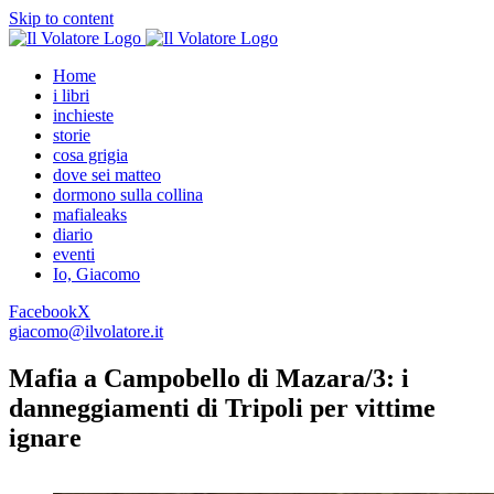
Skip to content
Home
i libri
inchieste
storie
cosa grigia
dove sei matteo
dormono sulla collina
mafialeaks
diario
eventi
Io, Giacomo
Facebook
X
giacomo@ilvolatore.it
Mafia a Campobello di Mazara/3: i
danneggiamenti di Tripoli per vittime
ignare