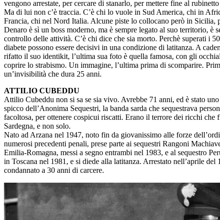
vengono arrestate, per cercare di stanarlo, per mettere fine al rubinetto 
Ma di lui non c’è traccia. C’è chi lo vuole in Sud America, chi in Afric
Francia, chi nel Nord Italia. Alcune piste lo collocano però in Sicilia
Denaro è sì un boss moderno, ma è sempre legato al suo territorio, è s
controllo delle attività. C’è chi dice che sia morto. Perchè superati i 5
diabete possono essere decisivi in una condizione di latitanza. A cade
rifatto il suo identikit, l’ultima sua foto è quella famosa, con gli occhia
coprire lo strabismo. Un immagine, l’ultima prima di scomparire. Pri
un’invisibilità che dura 25 anni.
ATTILIO CUBEDDU
Attilio Cubeddu non si sa se sia vivo. Avrebbe 71 anni, ed è stato uno
spicco dell’Anonima Sequestri, la banda sarda che sequestrava person
facoltosa, per ottenere cospicui riscatti. Erano il terrore dei ricchi che
Sardegna, e non solo.
Nato ad Arzana nel 1947, noto fin da giovanissimo alle forze dell’ordi
numerosi precedenti penali, prese parte ai sequestri Rangoni Machiave
Emilia-Romagna, messi a segno entrambi nel 1983, e al sequestro Per
in Toscana nel 1981, e si diede alla latitanza. Arrestato nell’aprile del
condannato a 30 anni di carcere.