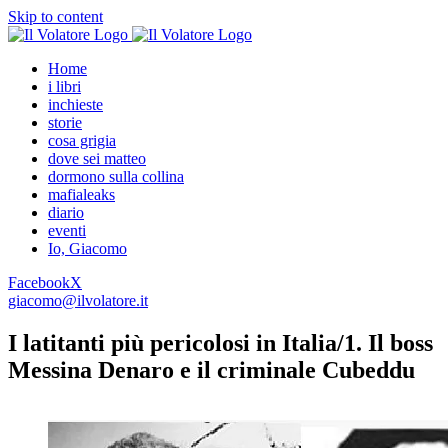
Skip to content
Home
i libri
inchieste
storie
cosa grigia
dove sei matteo
dormono sulla collina
mafialeaks
diario
eventi
Io, Giacomo
Facebook
X
giacomo@ilvolatore.it
I latitanti più pericolosi in Italia/1. Il boss
Messina Denaro e il criminale Cubeddu