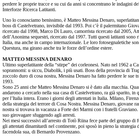
perdere le proprie tracce e su cui da anni si concentrano le indagini d
Interforze Ricerca Latitanti.
Uno lo conosciamo benissimo, è Matteo Messina Denaro, superlatitant
boss di Castelvetrano, invisibile dal 1993. Poi c’è il palermitano Giov
ricercato dal 1998, Marco Di Lauro, camorrista ricercato dal 2005, At
dell’Anonima sequestri, ricercato dal 1997. Tutti questi latitanti sono r
Italia, ma anche in campo internazionale. Le loro fotosegnaletiche so
Questura, ma girano anche tra le forze dell’ordine estere.
MATTEO MESSINA DENARO
Ultimo superlatitante della “stirpe” dei corleonesi. Nato nel 1962 a Ca
soprannomi: u siccu, Diabolik, i più usati. Boss della provincia di Trapa
zoccolo duro di cosa nostra, Messina Denaro ha fatto perdere le sue t
1993.
Sono 25 anni che Matteo Messina Denaro si è dato alla macchia. Quan
andarono a cercarlo nella sua casa di Castelvetrano, ra già sparito, in 
per l’Italia intera. Erano i giorni degli attentati in Italia. Milano, Fire
della strategia del terrore di Cosa Nostra. Messina Denaro, giovane r
nostra si trovava in vacanza a Forte dei Marmi con i fratelli Graviano.
suo girovagare sfuggendo agli arresti.
Nei mesi successivi all’arresto di Totò Riina fece parte del gruppo di
gli attentati dinamitardi nel continente, poi sposò in pieno la strategi
facendola sua, di Bernardo Provenzano.