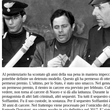
Al penitenziario ha scontato gli anni della sua pena in maniera impecc
potrebbe definire un detenuto modello. Questo gli ha permesso di ott
permessi premio. L’ultimo, per lo Stato, è stato uno smacco. Nel genn
un permesso premio, il rientro in carcere era previsto per febbraio. C
vedere, non torna al carcere di Nuoro e si dà alla latitanza. Durante la 
protagonista di altri fatti criminali, altri sequestri. Tra tutti il sequestr
Soffiantini. Fu il suo custode, in sostanza. Per il sequestro Soffiantini
30 anni di carcere. Nel frattempo viene processato per l’omicidio del 
Samuele Donatoni, ma viene assolto in via definitiva nel 2017. E’ stat