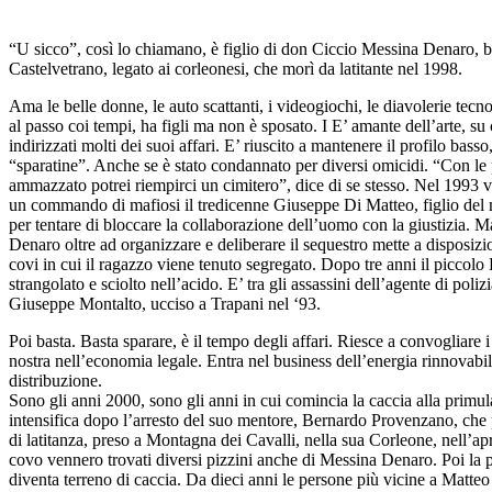
“U sicco”, così lo chiamano, è figlio di don Ciccio Messina Denaro, bo
Castelvetrano, legato ai corleonesi, che morì da latitante nel 1998.
Ama le belle donne, le auto scattanti, i videogiochi, le diavolerie tecn
al passo coi tempi, ha figli ma non è sposato. I E’ amante dell’arte, su 
indirizzati molti dei suoi affari. E’ riuscito a mantenere il profilo bass
“sparatine”. Anche se è stato condannato per diversi omicidi. “Con le
ammazzato potrei riempirci un cimitero”, dice di se stesso. Nel 1993 v
un commando di mafiosi il tredicenne Giuseppe Di Matteo, figlio del 
per tentare di bloccare la collaborazione dell’uomo con la giustizia. 
Denaro oltre ad organizzare e deliberare il sequestro mette a disposizio
covi in cui il ragazzo viene tenuto segregato. Dopo tre anni il piccolo
strangolato e sciolto nell’acido. E’ tra gli assassini dell’agente di poliz
Giuseppe Montalto, ucciso a Trapani nel ‘93.
Poi basta. Basta sparare, è il tempo degli affari. Riesce a convogliare i 
nostra nell’economia legale. Entra nel business dell’energia rinnovabil
distribuzione.
Sono gli anni 2000, sono gli anni in cui comincia la caccia alla primul
intensifica dopo l’arresto del suo mentore, Bernardo Provenzano, che 
di latitanza, preso a Montagna dei Cavalli, nella sua Corleone, nell’ap
covo vennero trovati diversi pizzini anche di Messina Denaro. Poi la 
diventa terreno di caccia. Da dieci anni le persone più vicine a Matt