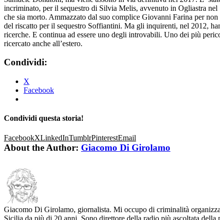
incriminato, per il sequestro di Silvia Melis, avvenuto in Ogliastra nel
che sia morto. Ammazzato dal suo complice Giovanni Farina per non
del riscatto per il sequestro Soffiantini. Ma gli inquirenti, nel 2012, ha
ricerche. E continua ad essere uno degli introvabili. Uno dei più pericolo
ricercato anche all’estero.
Condividi:
X
Facebook
Condividi questa storia!
Facebook
X
LinkedIn
Tumblr
Pinterest
Email
About the Author:
Giacomo Di Girolamo
Giacomo Di Girolamo, giornalista. Mi occupo di criminalità organizza
Sicilia da più di 20 anni. Sono direttore della radio più ascoltata della 