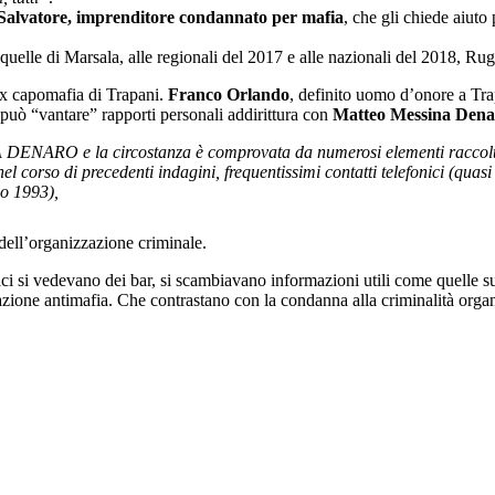
 Salvatore, imprenditore condannato per mafia
, che gli chiede aiuto
quelle di Marsala, alle regionali del 2017 e alle nazionali del 2018, Rug
 ex capomafia di Trapani.
Franco Orlando
, definito uomo d’onore a Tr
 può “vantare” rapporti personali addirittura con
Matteo Messina Dena
DENARO e la circostanza è comprovata da numerosi elementi raccolti ne
nel corso di precedenti indagini, frequentissimi contatti telefonici (
no 1993),
 dell’organizzazione criminale.
ci si vedevano dei bar, si scambiavano informazioni utili come quelle s
zione antimafia. Che contrastano con la condanna alla criminalità organ