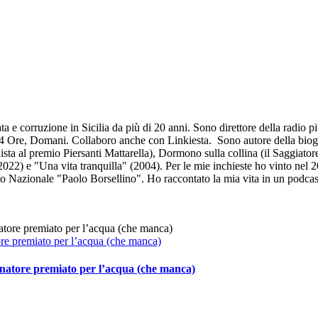
 e corruzione in Sicilia da più di 20 anni. Sono direttore della radio pi
le 24 Ore, Domani. Collaboro anche con Linkiesta. Sono autore della bio
lista al premio Piersanti Mattarella), Dormono sulla collina (il Saggiato
022) e "Una vita tranquilla" (2004). Per le mie inchieste ho vinto nel 20
mio Nazionale "Paolo Borsellino". Ho raccontato la mia vita in un podcas
ore premiato per l’acqua (che manca)
rnatore premiato per l’acqua (che manca)