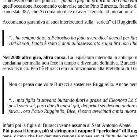
l’interessamento del politico.
“gli dico fagli la pratica di 200 mila eu
quell’occasione Accomando coinvolse anche Pino Burzotta, fratello di
sono stati 387, che Accomando dice di aver “cercato ad uno ad uno”. R
Accomando garantiva ai suoi interlocutori sulla “serietà” di Ruggirello
“…ha sempre dato, a Petrosino ha fatto avere dieci decreti per far
10433 voti, Paolo è stato 5 anni all’assessorato e una lira non l’h
Nel 2008 altro giro, altra corsa.
La legislatura interrotta in anticipo
condanna per mafia non fece in tempo a diventare definitiva. Buracci è s
senso tecnico. Perchè Buracci era un funzionario alla Prefettura di Trapa
Non ci pensa due volte Buracci a sostenere Ruggirello. Anche perchè
“… mia figlia la stavano buttando fuori e grazie ad Eleonora Lo Cur
posti sono sei, però due di questi qui, dei primi sei devono andare
farla… ora Paolo Ruggirello, Bice, si sono avvicinati a mia nuora
Infatti poi la figlia di Buracci venne assunta al Sant’Antonio Abate.
Più passa il tempo, più si stringono i rapporti “pericolosi” di Rugg
pane, diceva che l’ex deputato regionale aveva amici
“tutti delinquenti