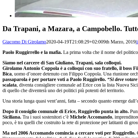
Da Trapani, a Mazara, a Campobello. Tutte 
Giacomo Di Girolamo
2020-04-19T21:08:29+02:00
9th Marzo, 2019
|
Paolo Ruggirrello e la mafia.
La prima volta che il nome del politico
Siamo nel carcere di San Giuliano, Trapani, sala colloqui.
Girolamo Antonio Coppola è a colloqui con suo fratello, il boss 
Bica
, uomo d’onore detenuto con Filippo Coppola. Una riunione orchestr
passaparola è per portare voti a Paolo Ruggirello.
“Si deve votare 
scalata
, diventa consigliere comunale ad Erice con la lista Nuova Sicil
di quello che diventerà uno dei politici più potenti del territorio.
Una storia lunga quasi vent’anni, fatta – secondo quanto emerge dall’op
Dopo il consiglio comunale di Erice, Ruggirello punta in alto.
Punt
Siciliana.
Tra i suoi sostenitori c’è
Michele Accomando
, imprendito
poco, è tra quelli che costruito la rete di protezione per latitanti di
Ma nel 2006 Accomando comincia a cercare voti per Ruggirello.