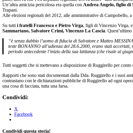
Un’altra amicizia pericolosa era quella con
Andrea Angelo, figlio di
Trapani.
Alle elezioni regionali del 2012, alle amministrative di Campobello, a 
Su tutti
i fratelli Francesco e Pietro Virga
, figli di Vincenzo Virga,
Sammartano, Salvatore Crimi, Vincenzo La Cascia
. Quest’ultimo
“è senza dubbio l’uomo di fiducia di Salvatore e Matteo MESSINA 
teste BONANNO all’udienza del 28.6.2000, erano stati accertati, 
periodo antecedente l’inizio della sua latitanza (che risale al giug
Tutti soggetti che si mettevano a disposizione di Ruggirello per conto
Rapporti che sono stati documentati dalla Dda. Ruggirello e i suoi ami
contrastano con le dichiarazioni pubbliche di Ruggirello ad ogni opera
una cosa di facciata, tutta una farsa.
Condividi:
X
Facebook
Condividi questa storia!