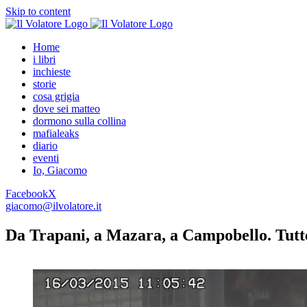
Skip to content
Home
i libri
inchieste
storie
cosa grigia
dove sei matteo
dormono sulla collina
mafialeaks
diario
eventi
Io, Giacomo
Facebook
X
giacomo@ilvolatore.it
Da Trapani, a Mazara, a Campobello. Tutte 