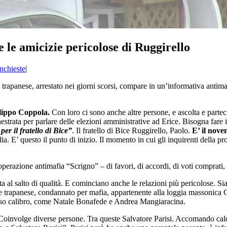
le amicizie pericolose di Ruggirello
inchieste
|
 trapanese, arrestato nei giorni scorsi, compare in un’informativa antima
Filippo Coppola.
Con loro ci sono anche altre persone, e ascolta e partec
ata per parlare delle elezioni amministrative ad Erice. Bisogna fare il p
per il fratello di Bice”
. Il fratello di Bice Ruggirello, Paolo.
E’ il novem
ia. E’ questo il punto di inizio. Il momento in cui gli inquirenti della 
erazione antimafia “Scrigno” – di favori, di accordi, di voti comprati, d
a al salto di qualità. E cominciano anche le relazioni più pericolose. S
re trapanese, condannato per mafia, appartenente alla loggia massoni
 grosso calibro, come Natale Bonafede e Andrea Mangiaracina.
Coinvolge diverse persone. Tra queste Salvatore Parisi. Accomando calde