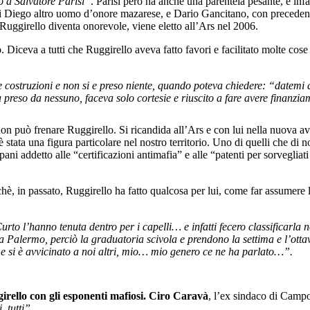
ro a Salvatore Parisi”
. Parisi però ha anche una parentela pesante, è inf
 Diego altro uomo d’onore mazarese, e Dario Gancitano, con precedenti p
uggirello diventa onorevole, viene eletto all’Ars nel 2006.
. Diceva a tutti che Ruggirello aveva fatto favori e facilitato molte cos
e costruzioni e non si e preso niente, quando poteva chiedere: “datemi 
a preso da nessuno, faceva solo cortesie e riuscito a fare avere finanzi
 non può frenare Ruggirello. Si ricandida all’Ars e con lui nella nuova 
tata una figura particolare nel nostro territorio. Uno di quelli che di no
ni addetto alle “certificazioni antimafia” e alle “patenti per sorvegliati 
, in passato, Ruggirello ha fatto qualcosa per lui, come far assumere la
to l’hanno tenuta dentro per i capelli… e infatti fecero classificarla n
 a Palermo, perciò la graduatoria scivola e prendono la settima e l’otta
 e si è avvicinato a noi altri, mio… mio genero ce ne ha parlato…”.
irello con gli esponenti mafiosi.
Ciro Caravà
, l’ex sindaco di Campo
, tutti”
.