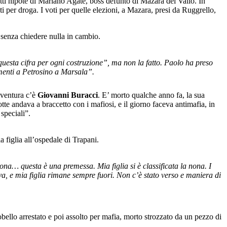
atti nipote di Mariano Agate, boss defunto di Mazara del Vallo. In
er droga. I voti per quelle elezioni, a Mazara, presi da Ruggrello,
e senza chiedere nulla in cambio.
questa cifra per ogni costruzione”, ma non la fatto. Paolo ha preso
amenti a Petrosino a Marsala”.
avventura c’è
Giovanni Buracci
. E’ morto qualche anno fa, la sua
tte andava a braccetto con i mafiosi, e il giorno faceva antimafia, in
speciali”.
 figlia all’ospedale di Trapani.
ona… questa è una premessa. Mia figlia si è classificata la nona. I
va, e mia figlia rimane sempre fuori. Non c’è stato verso e maniera di
bello arrestato e poi assolto per mafia, morto strozzato da un pezzo di