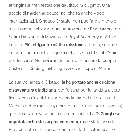
all’originale manifestazione dal titolo “Sicili@mo”. Una
specie di madonna pellegrina, che fa anche viaggi
internazionali. Il Sindaco Cristaldi non può fare a meno di
lei a Londra, nel 2012, all’inaugurazione dell’esposizione del
Satiro Danzante di Mazara alla Royal Academy of Arts di
Londra.
Più intrigante un’altra missione
, a Roma, sempre
nel 2012, per incontrare quelli della rivista del Club “Amici
del Toscano”. Nè ovviamente, poteva mancare la coppia
Cristaldi – Di Giorgi nel Giugno 2015 all’Expo di Milano.
La sua vicinanza a Cristaldi
le ha portato anche qualche
disavventura giudiziaria
, per fortuna per lei andata a lieto
fine. Nicola Cristaldi è stato condannato dal Tribunale di
Marsala a due mesi e 15 giorni di reclusione (pena sospesa)
per violenza privata, percosse e minacce.
La Di Giorgi era
imputata nello stesso procedimento
, ma è stata assolta.
Era accusata di minacce e ingiurie. I fatti risalgono al 27