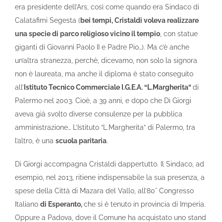
era presidente dell’Ars, così come quando era Sindaco di
Calatafimi Segesta (
bei tempi, Cristaldi voleva realizzare
una specie di parco religioso vicino il tempio
, con statue
giganti di Giovanni Paolo II e Padre Pio…). Ma c’è anche
un’altra stranezza, perchè, dicevamo, non solo la signora
non è laureata, ma anche il diploma è stato conseguito
all’
Istituto Tecnico Commerciale I.G.E.A. “L.Margherita”
di
Palermo nel 2003. Cioè, a 39 anni, e dopo che Di Giorgi
aveva già svolto diverse consulenze per la pubblica
amministrazione… L’Istituto “L.Margherita” di Palermo, tra
l’altro, è una
scuola paritaria
.
Di Giorgi accompagna Cristaldi dappertutto. Il Sindaco, ad
esempio, nel 2013, ritiene indispensabile la sua presenza, a
spese della Città di Mazara del Vallo, all’80° Congresso
Italiano
di Esperanto,
che si è tenuto in provincia di Imperia.
Oppure a Padova, dove il Comune ha acquistato uno stand