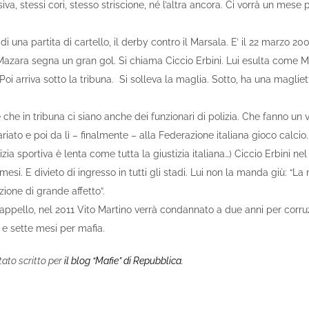
a, stessi cori, stesso striscione, né l’altra ancora. Ci vorrà un mes
i una partita di cartello, il derby contro il Marsala. E’ il 22 marzo 20
 Mazara segna un gran gol. Si chiama Ciccio Erbini. Lui esulta come M
Poi arriva sotto la tribuna. Si solleva la maglia. Sotto, ha una magliet
che in tribuna ci siano anche dei funzionari di polizia. Che fanno un 
riato e poi da lì – finalmente – alla Federazione italiana gioco calci
izia sportiva è lenta come tutta la giustizia italiana…) Ciccio Erbini ne
 mesi. E divieto di ingresso in tutti gli stadi. Lui non la manda giù: “La
ione di grande affetto”.
 appello, nel 2011 Vito Martino verrà condannato a due anni per corru
 e sette mesi per mafia.
tato scritto per
il blog “Mafie” di Repubblica.