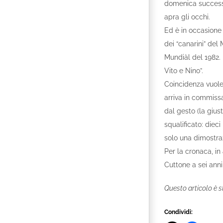
domenica successiv
apra gli occhi.
Ed è in occasione d
dei “canarini” del
Mundiàl del 1982. 
Vito e Nino”.
Coincidenza vuole 
arriva in commissa
dal gesto (la giust
squalificato: dieci
solo una dimostraz
Per la cronaca, in
Cuttone a sei anni
Questo articolo è s
Condividi: