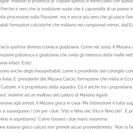
miglie” mafiose in provincia di Trapani spesso si intrecciano con quelle
 Perché è vero che la tradizione vuole che il capomafia di un paese in 
elle processioni sulla Passione, ma è ancor più vero che gli piace fare
abili formazioni calcistiche che militano nei campionati minori, dall’E
ronaca sportiva diventa cronaca giudiziaria. Come nel 2009. A Mazara d
ione poliziesca e giudiziaria che svela gli interessi della mafia nell’e
ama infatti “Eolo”.
ci sono anche degli insospettabili, come il presidente del consiglio co
a Italia. E’ presidente del Mazara Calcio, formazione che milita in Ec
Cuttone, è il proprietario della squadra. Ed è anche tra i proprietaria
ra”, insieme ad un mafioso del calibro di Mariano Agate.
siva agli arresti, il Mazara gioca in casa. Ma l’attenzione è tutta sugl
 si susseguono i cori per i due, “Vito e Nino olè, Vito e Nino olè”. E po
e Nino vi aspettiamo”. Come fossero i due marò, insomma.
one italiana gioco calcio) non prende alcun provvedimento. Non lo fa