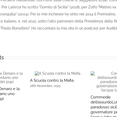
 Piersanti Mattarella), Dormono sulla collina (il Saggiatore 2014), Contr
 Per Laterza ho scritto "Gomito di Sicilia" (2018), per Zolfo "Matteo va
tranquilla" (2004). Per le mie inchieste ho vinto nel 2014 il Premiolino,
o italiano, e, nel 2022, sotto l'alto patronato della Presidenza della R
Paolo Borsellino". Ho raccontato la mia vita in un podcast per Audible,
ts
A Scuola contro la Mafia
28th Novembre, 2025
Denaro e la
tano uno
Commedie
upi
dell’assurdoL’u
paradosso sicili
governatore p