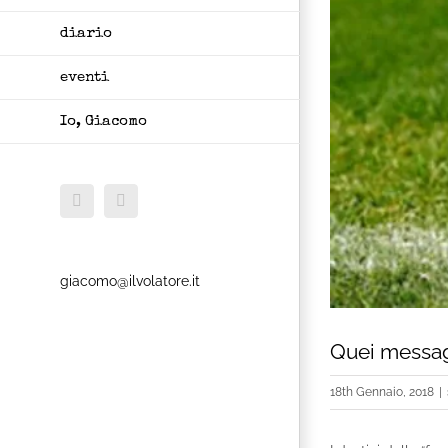
diario
eventi
Io, Giacomo
Facebook
X
giacomo@ilvolatore.it
Quei messagg
18th Gennaio, 2018
|