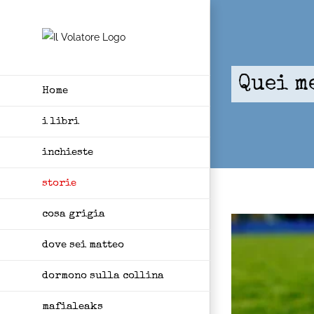
Skip
to
content
Quei m
Home
i libri
inchieste
storie
cosa grigia
dove sei matteo
dormono sulla collina
mafialeaks