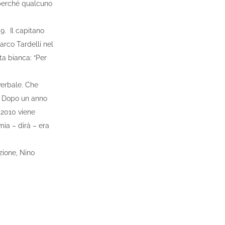
e perché qualcuno
09. Il capitano
arco Tardelli nel
ta bianca: “Per
verbale. Che
o. Dopo un anno
l 2010 viene
 mia – dirà – era
zione, Nino