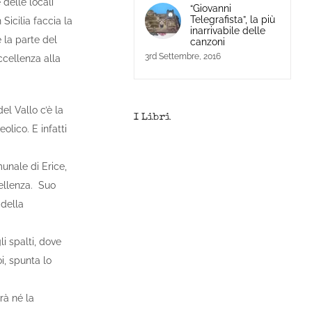
 delle locali
“Giovanni
Telegrafista”, la più
Sicilia faccia la
inarrivabile delle
 la parte del
canzoni
3rd Settembre, 2016
ccellenza alla
el Vallo c’è la
I Libri
olico. E infatti
munale di Erice,
cellenza. Suo
 della
i spalti, dove
i, spunta lo
rà né la