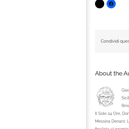
Condividi ques
About the A
Giac
Sici
Rmc 
Il Sole 24 Ore, D
Messina Denaro: L’