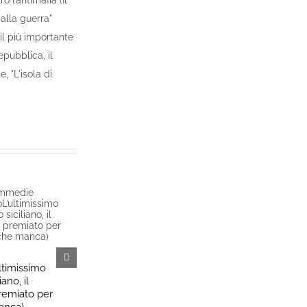
o l’antimafia (Il
 alla guerra"
 il più importante
epubblica, il
 "L'isola di
Il viscerale rapporto di
Salvini e il
«Belluscone» con la Sicilia e
sullo Strett
la fine inesorabile di Forza
ancora come
ltimissimo
Italia
11th Giugno, 2
ano, il
28th Giugno, 2023
remiato per