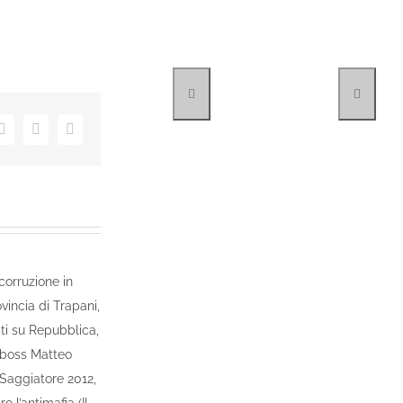
dIn
Tumblr
Pinterest
Email
corruzione in
ovincia di Trapani,
iti su Repubblica,
l boss Matteo
l Saggiatore 2012,