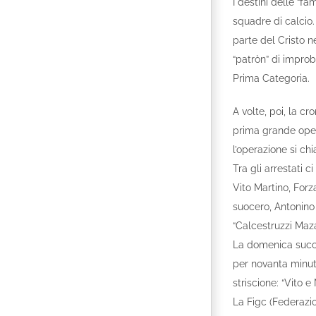
I destini delle “fa
squadre di calcio.
parte del Cristo n
“patròn” di improb
Prima Categoria.
A volte, poi, la c
prima grande operaz
l’operazione si chi
Tra gli arrestati 
Vito Martino, Forz
suocero, Antonino 
“Calcestruzzi Maza
La domenica succes
per novanta minuti
striscione: “Vito 
La Figc (Federazi