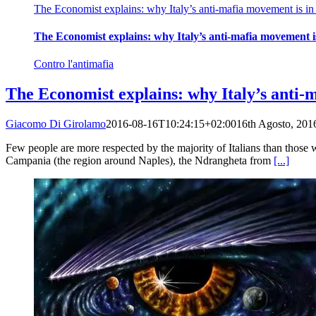
The Economist explains: why Italy’s anti-mafia movement is in 
The Economist explains: why Italy’s anti-mafia movement is
Contro l'antimafia
The Economist explains: why Italy’s anti-
Giacomo Di Girolamo
2016-08-16T10:24:15+02:00
16th Agosto, 201
Few people are more respected by the majority of Italians than those 
Campania (the region around Naples), the Ndrangheta from
[...]