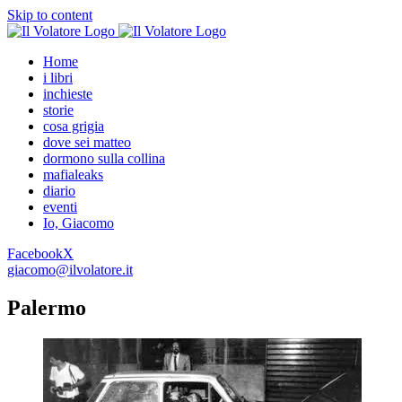
Skip to content
Home
i libri
inchieste
storie
cosa grigia
dove sei matteo
dormono sulla collina
mafialeaks
diario
eventi
Io, Giacomo
Facebook
X
giacomo@ilvolatore.it
Palermo