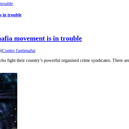
trouble
 in trouble
mafia movement is in trouble
6
|
Contro l'antimafia
|
who fight their country’s powerful organised crime syndicates. There a