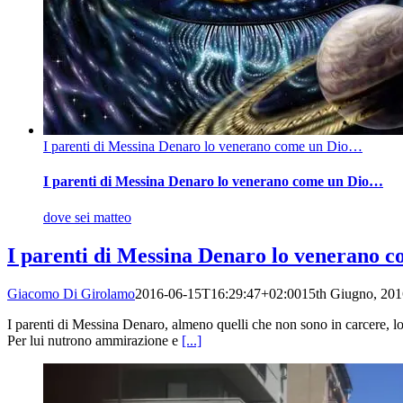
I parenti di Messina Denaro lo venerano come un Dio…
I parenti di Messina Denaro lo venerano come un Dio…
dove sei matteo
I parenti di Messina Denaro lo venerano 
Giacomo Di Girolamo
2016-06-15T16:29:47+02:00
15th Giugno, 201
I parenti di Messina Denaro, almeno quelli che non sono in carcere, l
Per lui nutrono ammirazione e
[...]