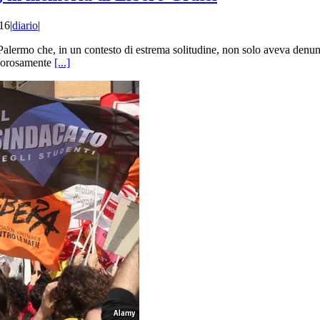
016
|
diario
|
 Palermo che, in un contesto di estrema solitudine, non solo aveva denun
amorosamente
[...]