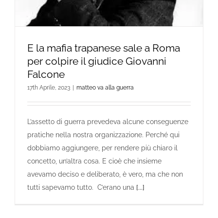
E la mafia trapanese sale a Roma
per colpire il giudice Giovanni
Falcone
17th Aprile, 2023
|
matteo va alla guerra
L’assetto di guerra prevedeva alcune conseguenze
pratiche nella nostra organizzazione. Perché qui
dobbiamo aggiungere, per rendere più chiaro il
concetto, un’altra cosa. E cioè che insieme
avevamo deciso e deliberato, è vero, ma che non
tutti sapevamo tutto. C’erano una
[...]