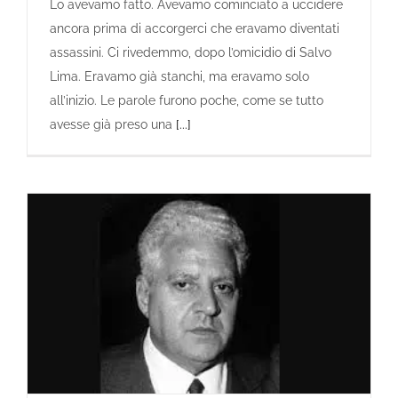
Lo avevamo fatto. Avevamo cominciato a uccidere
ancora prima di accorgerci che eravamo diventati
assassini. Ci rivedemmo, dopo l’omicidio di Salvo
Lima. Eravamo già stanchi, ma eravamo solo
all’inizio. Le parole furono poche, come se tutto
avesse già preso una
[...]