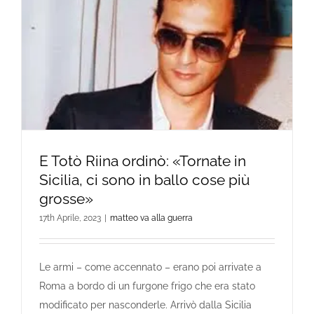
E Totò Riina ordinò: «Tornate in
Sicilia, ci sono in ballo cose più
grosse»
17th Aprile, 2023
|
matteo va alla guerra
Le armi – come accennato – erano poi arrivate a
Roma a bordo di un furgone frigo che era stato
modificato per nasconderle. Arrivò dalla Sicilia