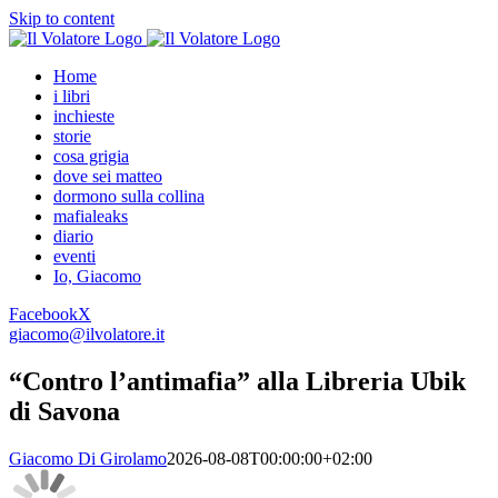
Skip to content
Home
i libri
inchieste
storie
cosa grigia
dove sei matteo
dormono sulla collina
mafialeaks
diario
eventi
Io, Giacomo
Facebook
X
giacomo@ilvolatore.it
“Contro l’antimafia” alla Libreria Ubik
di Savona
Giacomo Di Girolamo
2026-08-08T00:00:00+02:00