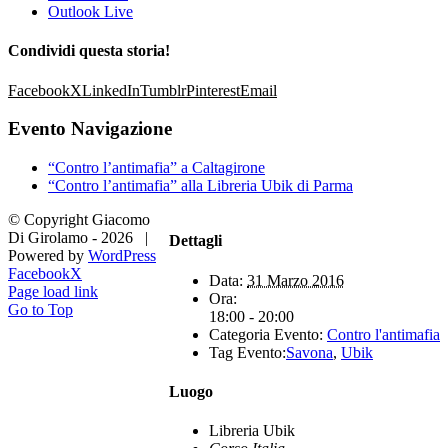
Outlook Live
Condividi questa storia!
Facebook
X
LinkedIn
Tumblr
Pinterest
Email
Evento Navigazione
“Contro l’antimafia” a Caltagirone
“Contro l’antimafia” alla Libreria Ubik di Parma
© Copyright Giacomo
Di Girolamo -
2026 |
Dettagli
Powered by
WordPress
Facebook
X
Data:
31 Marzo 2016
Page load link
Ora:
Go to Top
18:00 - 20:00
Categoria Evento:
Contro l'antimafia
Tag Evento:
Savona
,
Ubik
Luogo
Libreria Ubik