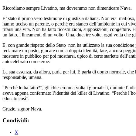
Ricordiamo sempre Livatino, ma dovremmo non dimenticare Nava.
E’ stato il primo vero testimone di giustizia italiana. Non era mafioso,
hanno ucciso un parente, o perchè era stanco dell’ambiente in cui viv
rifarsi una vita. Non ha fatto ricostruzioni, supposizioni, congetture. 
un fatto, i lineamenti di un volto. Una, due, tre volte, ogni volta che g
E, con grande rispetto dello Stato non ha utilizzato la sua condizione p
reclamare un posto, giocare con la doppia identità, fare, ancora peggio
mostrare in pubblico per poi mostrarsi, tipico di certe starlette dell’ant
autocelebrato come eroe.
La sua assenza, da allora, parla per lui. E parla di uomo normale, che 
responsabile, umana.
“Perchè lo ha fatto?”, gli chiesero una volta i giornalisti, durante l’ud
aveva appena confermato l’identità dei killer di Livatino. “Perchè l’ho
educato così”.
Grazie, signor Nava.
Condividi:
X