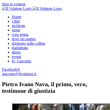
Skip to content
Home
i libri
inchieste
storie
cosa grigia
dove sei matteo
dormono sulla collina
mafialeaks
diario
eventi
Io, Giacomo
Facebook
X
giacomo@ilvolatore.it
Pietro Ivano Nava, il primo, vero,
testimone di giustizia