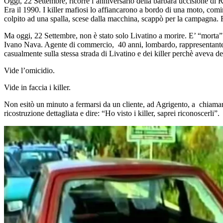
Oggi, 22 Settembre, ricorre l’anniversario della barbara uccisione di R
Era il 1990. I killer mafiosi lo affiancarono a bordo di una moto, comi
colpito ad una spalla, scese dalla macchina, scappò per la campagna. 
Ma oggi, 22 Settembre, non è stato solo Livatino a morire. E’ “morta” 
Ivano Nava. Agente di commercio, 40 anni, lombardo, rappresentante d
casualmente sulla stessa strada di Livatino e dei killer perchè aveva de
Vide l’omicidio.
Vide in faccia i killer.
Non esitò un minuto a fermarsi da un cliente, ad Agrigento, a chiamare
ricostruzione dettagliata e dire: “Ho visto i killer, saprei riconoscerli”.