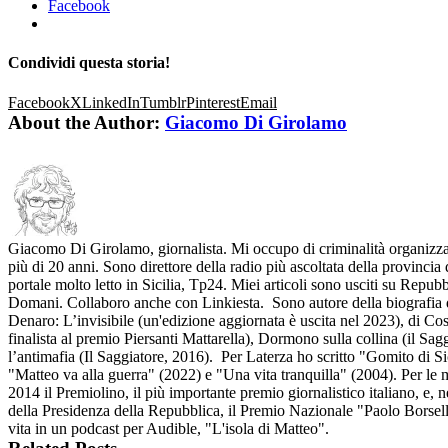
Facebook
Condividi questa storia!
Facebook
X
LinkedIn
Tumblr
Pinterest
Email
About the Author:
Giacomo Di Girolamo
Giacomo Di Girolamo, giornalista. Mi occupo di criminalità organizzat
più di 20 anni. Sono direttore della radio più ascoltata della provinci
portale molto letto in Sicilia, Tp24. Miei articoli sono usciti su Repubb
Domani. Collaboro anche con Linkiesta. Sono autore della biografia
Denaro: L’invisibile (un'edizione aggiornata è uscita nel 2023), di Co
finalista al premio Piersanti Mattarella), Dormono sulla collina (il Sa
l’antimafia (Il Saggiatore, 2016). Per Laterza ho scritto "Gomito di Si
"Matteo va alla guerra" (2022) e "Una vita tranquilla" (2004). Per le m
2014 il Premiolino, il più importante premio giornalistico italiano, e, n
della Presidenza della Repubblica, il Premio Nazionale "Paolo Borsel
vita in un podcast per Audible, "L'isola di Matteo".